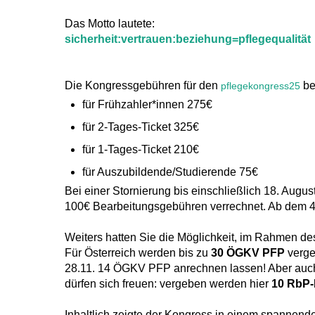
Das Motto lautete:
sicherheit:vertrauen:beziehung=pflegequalität
Die Kongressgebühren für den
be
pflegekongress25
für Frühzahler*innen 275€
für 2-Tages-Ticket 325€
für 1-Tages-Ticket 210€
für Auszubildende/Studierende 75€
Bei einer Stornierung bis einschließlich 18. Augu
100€ Bearbeitungsgebühren verrechnet. Ab dem 4
Weiters hatten Sie die Möglichkeit, im Rahmen d
Für Österreich werden bis zu
30 ÖGKV PFP
verge
28.11. 14 ÖGKV PFP anrechnen lassen! Aber auch
dürfen sich freuen: vergeben werden hier
10 RbP
Inhaltlich zeigte der Kongress in einem spannend