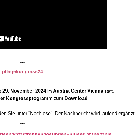
​​​​​​***
pflegekongress24
& 29. November 2024
Austria Center Vienna
im
statt.
unser Kongressprogramm zum Download
nden Sie unter "Nachlese". Der Nachbericht wird laufend ergänzt
***​​​​​
risen:katastrophen:lösungen=nurses at the table