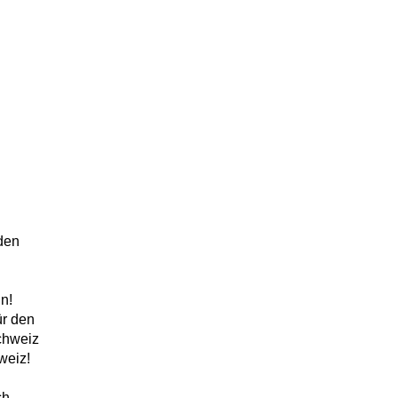
rden
n!
ür den
chweiz
hweiz!
ch