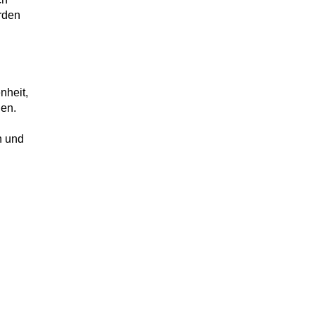
erden
nheit,
en.
n und