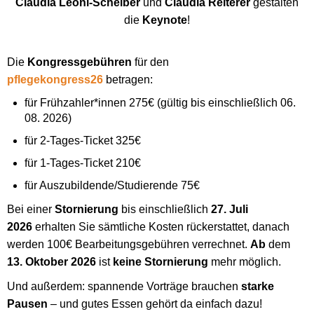
Claudia Leoni-Scheiber
und
Claudia Reiterer
gestalten
die
Keynote
!
Die
Kongressgebühren
für den
pflegekongress26
betragen:
für Frühzahler*innen 275€ (gültig bis einschließlich 06.
08. 2026)
für 2-Tages-Ticket 325€
für 1-Tages-Ticket 210€
für Auszubildende/Studierende 75€
Bei einer
Stornierung
bis einschließlich
27. Juli
2026
erhalten Sie sämtliche Kosten rückerstattet, danach
werden 100€ Bearbeitungsgebühren verrechnet.
Ab
dem
13. Oktober 2026
ist
keine Stornierung
mehr möglich.
Und außerdem: spannende Vorträge brauchen
starke
Pausen
– und gutes Essen gehört da einfach dazu!