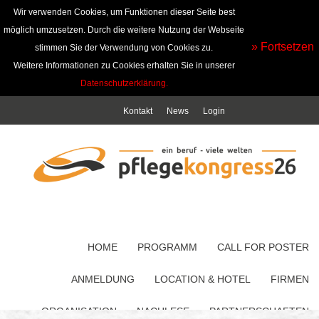
Wir verwenden Cookies, um Funktionen dieser Seite best
möglich umzusetzen. Durch die weitere Nutzung der Webseite
» Fortsetzen
stimmen Sie der Verwendung von Cookies zu.
Weitere Informationen zu Cookies erhalten Sie in unserer
Datenschutzerklärung.
Kontakt
News
Login
HOME
PROGRAMM
CALL FOR POSTER
ANMELDUNG
LOCATION & HOTEL
FIRMEN
ORGANISATION
NACHLESE
PARTNERSCHAFTEN