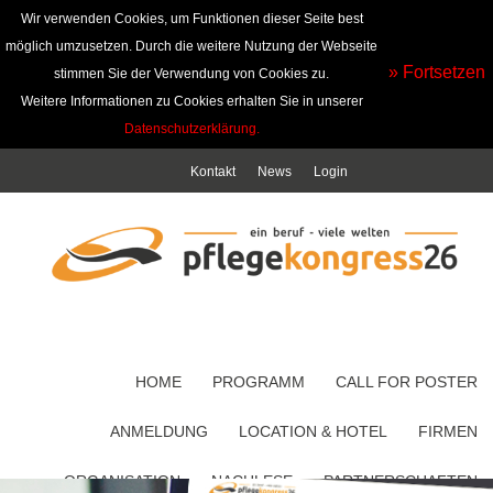
Wir verwenden Cookies, um Funktionen dieser Seite best
möglich umzusetzen. Durch die weitere Nutzung der Webseite
» Fortsetzen
stimmen Sie der Verwendung von Cookies zu.
Weitere Informationen zu Cookies erhalten Sie in unserer
Datenschutzerklärung.
Kontakt
News
Login
HOME
PROGRAMM
CALL FOR POSTER
ANMELDUNG
LOCATION & HOTEL
FIRMEN
ORGANISATION
NACHLESE
PARTNERSCHAFTEN